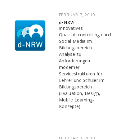
POSTED
FEBRUAR 7, 2010
ON
d-NRW
Innovatives
Qualitätscontrolling durch
Social Media im
Bildungsbereich.
Analyse zu
Anforderungen
moderner
Servicestrukturen für
Lehrer und Schüler im
Bildungsbereich
(Evaluation, Design,
Mobile Learning-
Konzepte).
POSTED
FEBRUAR 3, 2010