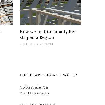
s
How we Institutionally Re-
Co-Crea
shaped a Region
21. Jah
POSTED
POSTED
SEPTEMBER 20, 2024
NOVEMBER
ON
ON
DIE STRATEGIEMANUFAKTUR
Moltkestraße 75a
D-76133 Karlsruhe
+49 (0)721 - 83 16 171