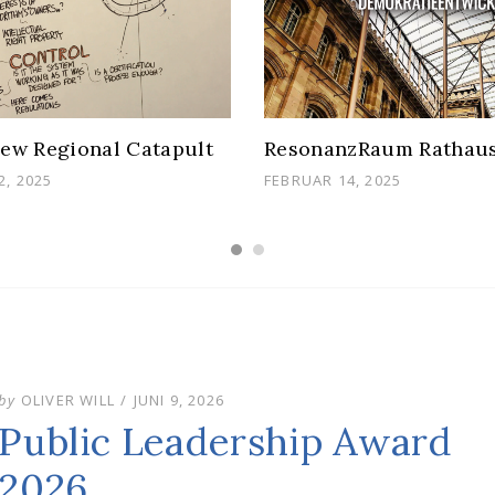
ew Regional Catapult
ResonanzRaum Rathau
D
POSTED
2, 2025
FEBRUAR 14, 2025
ON
POSTED
by
OLIVER WILL
JUNI 9, 2026
ON
Public Leadership Award
2026