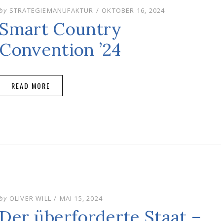
POSTED
by
STRATEGIEMANUFAKTUR
OKTOBER 16, 2024
ON
Smart Country
Convention ’24
READ MORE
POSTED
by
OLIVER WILL
MAI 15, 2024
ON
Der überforderte Staat –