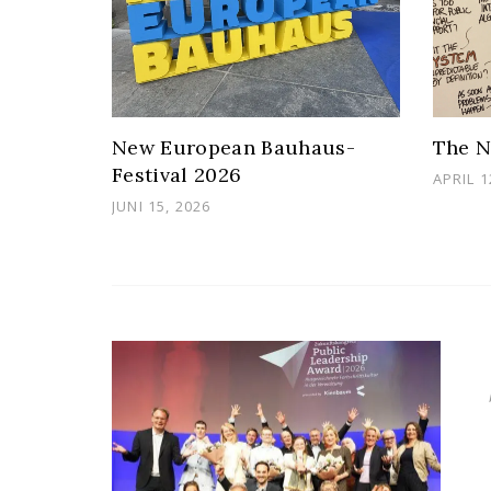
ion im
New European Bauhaus-
The N
Festival 2026
POSTE
APRIL 1
ON
POSTED
JUNI 15, 2026
ON