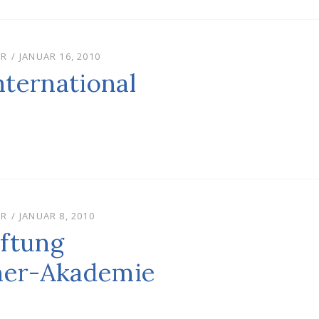
POSTED
UR
JANUAR 16, 2010
ON
ternational
POSTED
UR
JANUAR 8, 2010
ON
ftung
tner-Akademie