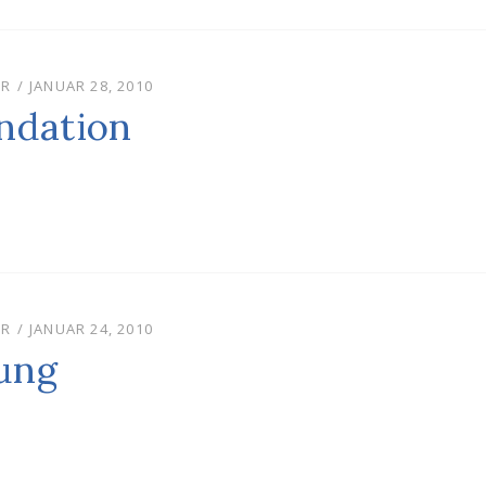
POSTED
UR
JANUAR 28, 2010
ON
ndation
POSTED
UR
JANUAR 24, 2010
ON
ung