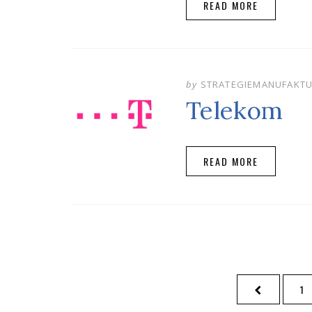
READ MORE
by
STRATEGIEMANUFAKT
Telekom
READ MORE
Beitragsnavigation
PREVIOUS
PA
1
PAGE