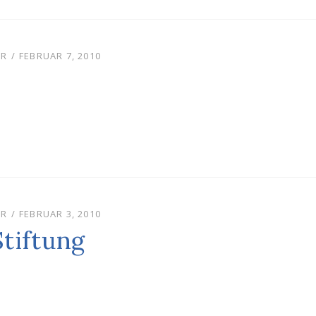
POSTED
UR
FEBRUAR 7, 2010
ON
POSTED
UR
FEBRUAR 3, 2010
ON
tiftung