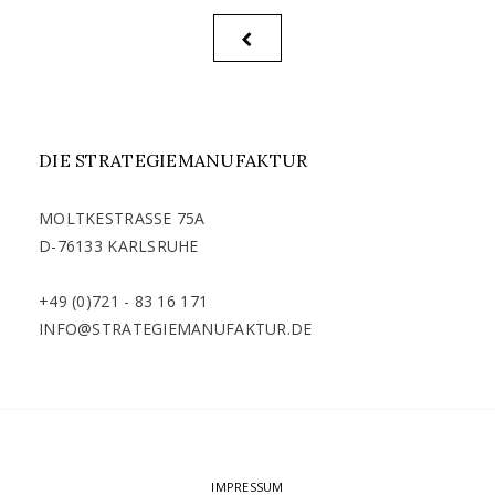
BEITRAGSNAVIGATION
PREVIOUS
PAGE
DIE STRATEGIEMANUFAKTUR
MOLTKESTRASSE 75A
D-76133 KARLSRUHE
+49 (0)721 - 83 16 171
INFO@STRATEGIEMANUFAKTUR.DE
IMPRESSUM