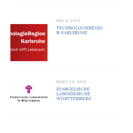
POSTED
MAI 4, 2010
ON
TECHNOLOGIEREGIO
N KARLSRUHE
POSTED
MÄRZ 24, 2010
ON
EVANGELISCHE
LANDESKIRCHE
WÜRTTEMBERG