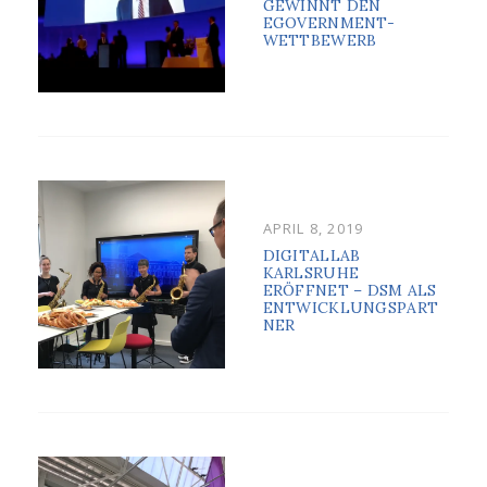
GEWINNT DEN
EGOVERNMENT-
WETTBEWERB
POSTED
APRIL 8, 2019
ON
DIGITALLAB
KARLSRUHE
ERÖFFNET – DSM ALS
ENTWICKLUNGSPART
NER