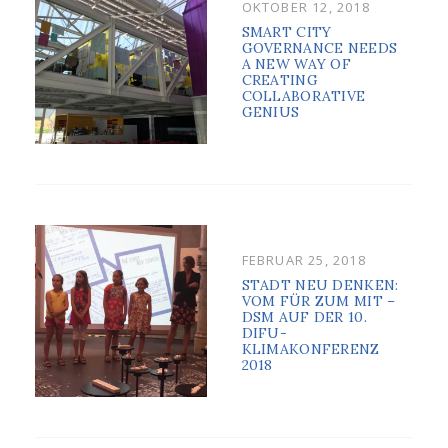
POSTED
OKTOBER 12, 2018
ON
SMART CITY
GOVERNANCE NEEDS
A NEW WAY OF
CREATING
COLLABORATIVE
GENIUS
POSTED
FEBRUAR 25, 2018
ON
STADT NEU DENKEN:
VOM FÜR ZUM MIT –
DSM AUF DER 10.
DIFU-
KLIMAKONFERENZ
2018