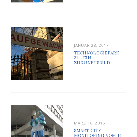
POSTED
JANUAR 28, 2017
ON
TECHNOLOGIEPARK
21 – EIN
ZUKUNFTSBILD
POSTED
MÄRZ 16, 2016
ON
SMART CITY
MONITORING VOM 14.