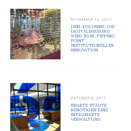
POSTED
NOVEMBER 12, 2017
ON
DSM-KOLUMNE: DIE
DIGITALISIERUNG
WIRD ZUM „TIPPING
POINT“
INSTITUTIONELLER
INNOVATION
POSTED
OKTOBER 8, 2017
ON
SMARTE STÄDTE
BENÖTIGEN EINE
INTEGRIERTE
VERWALTUNG