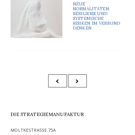
ON
NEUE
NORMALITÄTEN:
RESILIENZ UND
SYSTEMISCHE
RISIKEN IM VERBUND
DENKEN
BEITRAGSNAVIGATION
PREVIOUS
NEXT
PAGE
PAGE
DIE STRATEGIEMANUFAKTUR
MOLTKESTRASSE 75A