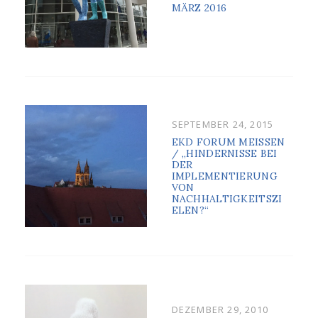
MÄRZ 2016
POSTED
SEPTEMBER 24, 2015
ON
EKD FORUM MEISSEN /
„HINDERNISSE BEI D
ER I
MPLEMENTIERUNG V
ON N
ACHHALTIGKEITSZIE
LEN?“
POSTED
DEZEMBER 29, 2010