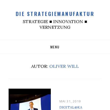
DIE STRATEGIEMANUFAKTUR
STRATEGIE ■ INNOVATION ■
VERNETZUNG
SKIP
MENU
TO
CONTENT
AUTOR:
OLIVER WILL
POSTED
MAI 31, 2019
ON
DIGITAL@KA