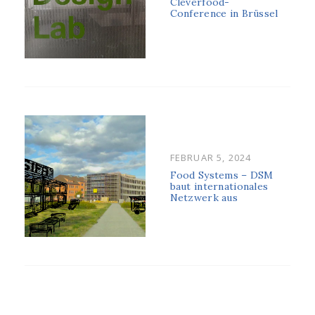
ON
Cleverfood-
Conference in Brüssel
POSTED
FEBRUAR 5, 2024
ON
Food Systems – DSM
baut internationales
Netzwerk aus