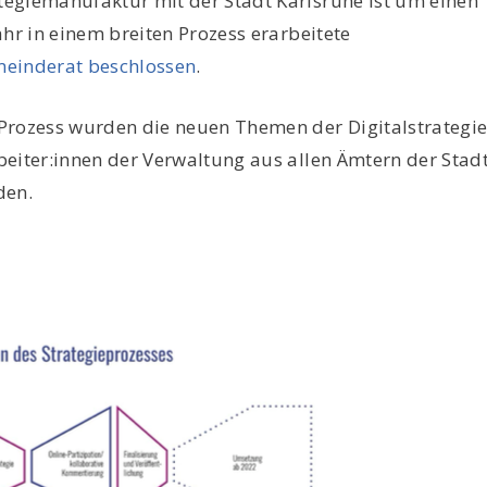
egiemanufaktur mit der Stadt Karlsruhe ist um einen
ahr in einem breiten Prozess erarbeitete
einderat beschlossen
.
Prozess wurden die neuen Themen der Digitalstrategi
beiter:innen der Verwaltung aus allen Ämtern der Stad
den.