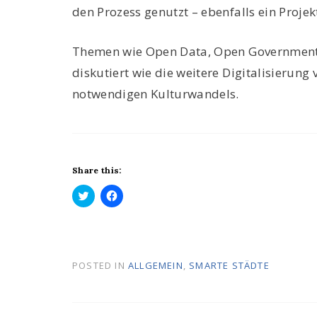
den Prozess genutzt – ebenfalls ein Proje
Themen wie Open Data, Open Government,
diskutiert wie die weitere Digitalisierun
notwendigen Kulturwandels.
Share this:
K
K
l
l
i
i
c
c
k
k
,
,
u
u
POSTED IN
ALLGEMEIN
,
SMARTE STÄDTE
m
m
ü
a
b
u
e
f
r
F
T
a