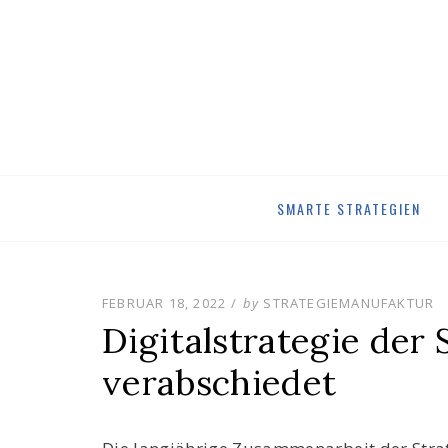
Skip
SMARTE STRATEGIEN
to
content
POSTED
FEBRUAR 18, 2022
by
STRATEGIEMANUFAKTUR
ON
Digitalstrategie der
verabschiedet