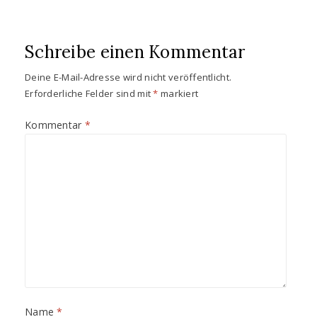
t
t
e
e
r
r
g
g
e
e
Schreibe einen Kommentar
ö
ö
f
f
f
f
n
n
Deine E-Mail-Adresse wird nicht veröffentlicht.
e
e
Erforderliche Felder sind mit
*
markiert
t
t
)
)
Kommentar
*
Name
*