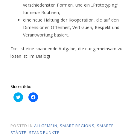
verschiedensten Formen, und ein „Prototyping“
für neue Routinen,
eine neue Haltung der Kooperation, die auf den
Dimensionen Offenheit, Vertrauen, Respekt und
Verantwortung basiert.
Das ist eine spannende Aufgabe, die nur gemeinsam zu
lösen ist: im Dialog!
Share this:
K
K
l
l
i
i
c
c
k
k
,
,
u
u
POSTED IN
ALLGEMEIN
,
SMART REGIONS
,
SMARTE
m
m
STÄDTE
,
STANDPUNKTE
ü
a