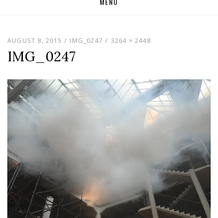
MENU
to
content
AUGUST 8, 2015
IMG_0247
3264 × 2448
IMG_0247