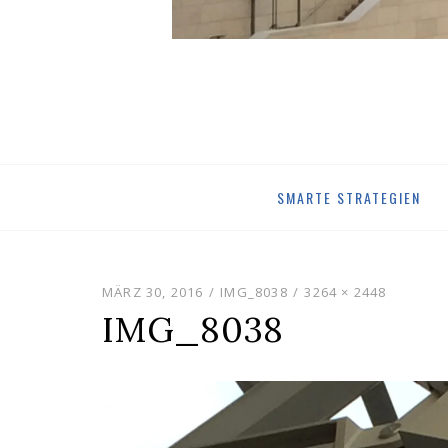
Skip
SMARTE STRATEGIEN
to
content
MÄRZ 30, 2016
IMG_8038
3264 × 2448
IMG_8038