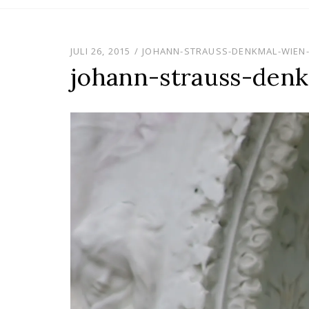
content
JULI 26, 2015
JOHANN-STRAUSS-DENKMAL-WIEN-
johann-strauss-den