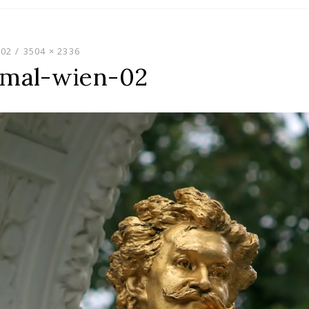
02
3504 × 2336
kmal-wien-02