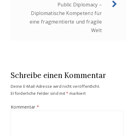
r
r
Public Diplomacy –
d
d
i
i
Diplomatische Kompetenz für
n
n
n
n
eine fragmentierte und fragile
e
e
u
u
Welt
e
e
m
m
F
F
e
e
n
n
s
s
t
t
e
e
r
r
g
g
e
e
Schreibe einen Kommentar
ö
ö
f
f
f
f
n
n
Deine E-Mail-Adresse wird nicht veröffentlicht.
e
e
Erforderliche Felder sind mit
*
markiert
t
t
)
)
Kommentar
*