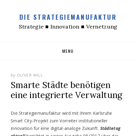
DIE STRATEGIEMANUFAKTUR
Strategie ■ Innovation ■ Vernetzung
Skip
MENU
to
content
by
OLIVER WILL
Smarte Städte benötigen
eine integrierte Verwaltung
Die Strategiemanufaktur wird mit ihrem Karlsruhe
Smart City-Projekt zum Vorreiter institutioneller
Innovation für eine digital-analoge Zukunft.
Städtetag
aktuell
berichtet in seiner Ausgabe 08/2017 über das