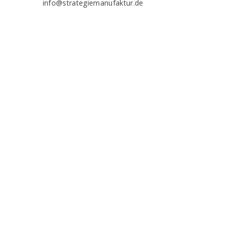
info@strategiemanufaktur.de