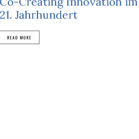
Co-Creating Innovation im
21. Jahrhundert
READ MORE