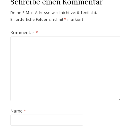
Schreibe einen Kommentar
f
f
n
n
e
e
Deine E-Mail-Adresse wird nicht veröffentlicht.
t
t
)
)
Erforderliche Felder sind mit
*
markiert
Kommentar
*
Name
*