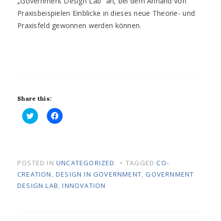
„Government Design Lab“ an, bei dem Anhand von
Praxisbeispielen Einblicke in dieses neue Theorie- und
Praxisfeld gewonnen werden können.
Share this:
K
K
l
l
i
i
c
c
k
k
,
,
u
u
POSTED IN
UNCATEGORIZED
TAGGED
CO-
m
m
CREATION
,
DESIGN IN GOVERNMENT
,
GOVERNMENT
ü
a
b
u
DESIGN LAB
,
INNOVATION
e
f
r
F
T
a
w
c
i
e
t
b