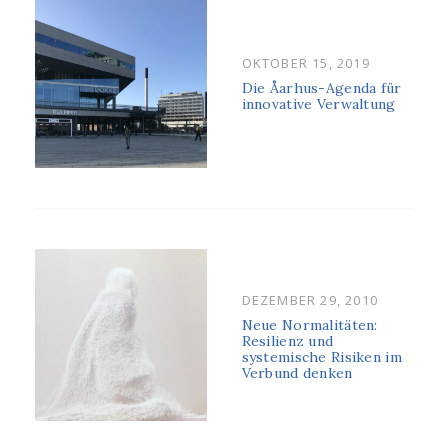
POSTED
OKTOBER 15, 2019
ON
Die Åarhus-Agenda für
innovative Verwaltung
POSTED
DEZEMBER 29, 2010
ON
Neue Normalitäten:
Resilienz und
systemische Risiken im
Verbund denken