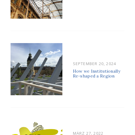
POSTED
SEPTEMBER 20, 2024
ON
How we Institutionally
Re-shaped a Region
POSTED
MÄRZ 27, 2022