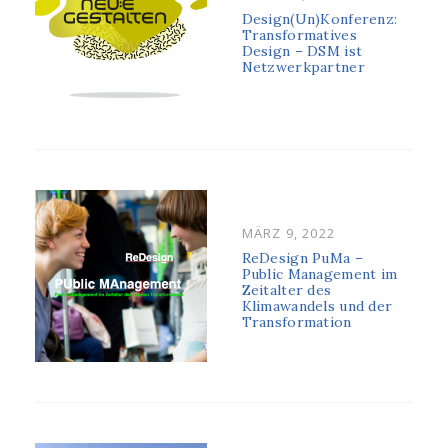
ON
Design(Un)Konferenz:
Transformatives
Design – DSM ist
Netzwerkpartner
POSTED
MÄRZ 9, 2022
ON
ReDesign PuMa –
Public Management im
Zeitalter des
Klimawandels und der
Transformation