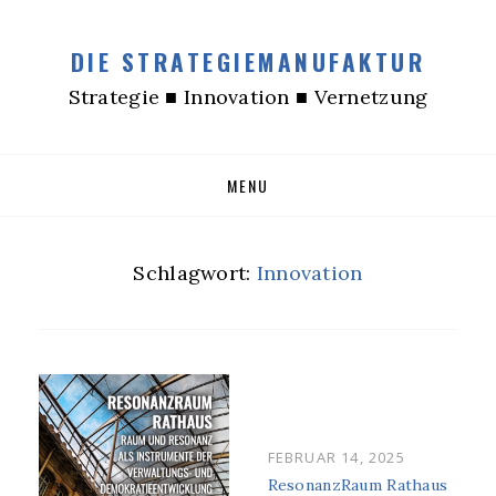
DIE STRATEGIEMANUFAKTUR
Strategie ■ Innovation ■ Vernetzung
Skip
MENU
to
content
Schlagwort:
Innovation
POSTED
FEBRUAR 14, 2025
ON
ResonanzRaum Rathaus