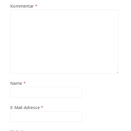
n
n
Kommentar
*
e
e
t
t
)
)
Name
*
E-Mail-Adresse
*