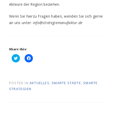
Akteure der Region beziehen.
Wenn Sie hierzu Fragen haben, wenden Sie sich gerne
an uns unter:
info@strategiemanufaktur.de
Share this:
K
K
l
l
i
i
c
c
k
k
,
,
u
u
POSTED IN
AKTUELLES
,
SMARTE STÄDTE
,
SMARTE
m
m
STRATEGIEN
ü
a
b
u
e
f
r
F
T
a
w
c
i
e
t
b